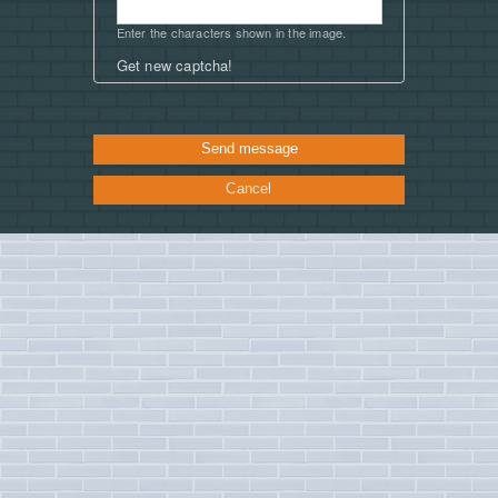
Enter the characters shown in the image.
Get new captcha!
Cancel