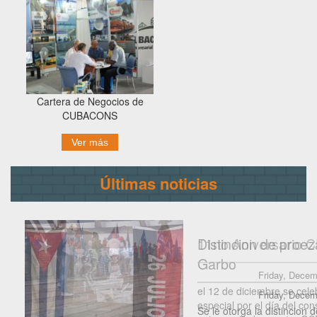
Cartera de Negocios de
CUBACONS
Ver más
Últimas noticias
11no Aniversario
Friday, Decem
el 12 de diciembre se cele
especial por el día del con