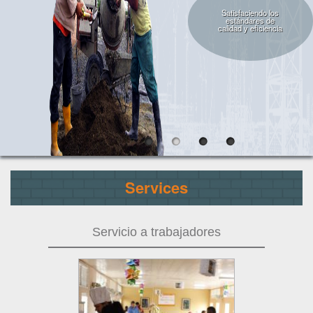
Mission and vision
Satisfaciendo los
estándares de
Esctructura y organigrama
calidad y eficiencia
Enterprise
NORMATIVES
Resolutions
NOTICIAS
GALLERIES
Services
Images
Videos
Servicio a trabajadores