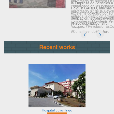
aniversario de nuestra 
enmarcado en las jornadas
aniversario 67 de la Revo
entrega la distinción Arma
compañeras Maydenis Ven
Vázquez #RevolucionEsCon
#ConstruyendoElFuturo
Recent works
Hospital Julio Trigo