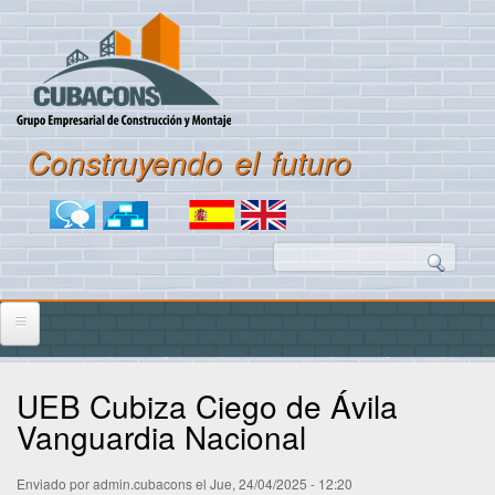
Pasar
al
contenido
principal
Construyendo el futuro
Menu icon links
Busca
INICIO
UEB Cubiza Ciego de Ávila
CUBACONS
Vanguardia Nacional
Historia
Enviado por
admin.cubacons
el
Jue, 24/04/2025 - 12:20