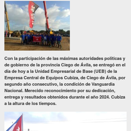
Misión y visión
Esctructura y organigrama
Empresas
MARCO NORMATIVO
Resoluciones
Con la participación de las máximas autoridades políticas y
NOTICIAS
de gobierno de la provincia Ciego de Ávila, se entregó en el
día de hoy a la Unidad Empresarial de Base (UEB) de la
GALERIAS
Empresa Central de Equipos Cubiza, de Ciego de Ávila, por
segundo año consecutivo, la condición de Vanguardia
Imágenes
Nacional. Merecido reconocimiento por su dedicación,
Vídeos
entrega y resultados obtenidos durante el año 2024. Cubiza
a la altura de los tiempos.