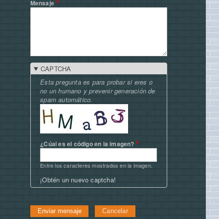
Mensaje
CAPTCHA
Esta pregunta es para probar si eres o
no un humano y prevenir generación de
spam automático.
¿Cúal es el código en la imagen?
Entre los caracteres mostrados en la imagen.
¡Obtén un nuevo captcha!
Cancelar