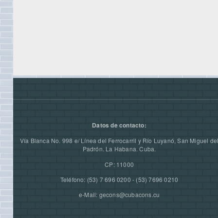
Datos de contacto:
Vía Blanca No. 998 e/ Línea del Ferrocarril y Río Luyanó, San Miguel de
Padrón. La Habana. Cuba.
CP: 11000
Teléfono: (53) 7 696 0200 - (53) 7696 0210
e-Mail: gecons@cubacons.cu