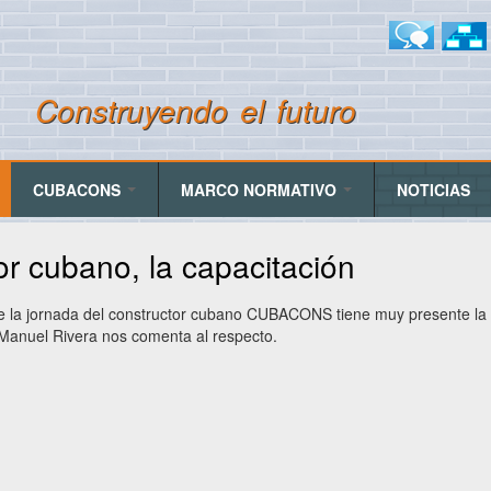
Pasar
al
Menu icon link
contenido
principal
Construyendo el futuro
CUBACONS
MARCO NORMATIVO
NOTICIAS
or cubano, la capacitación
e la jornada del constructor cubano CUBACONS tiene muy presente la c
 Manuel Rivera nos comenta al respecto.